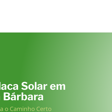
laca Solar em
 Bárbara
ra o Caminho Certo