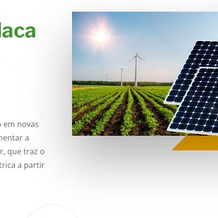
laca
o em novas
mentar a
r, que traz o
rica a partir