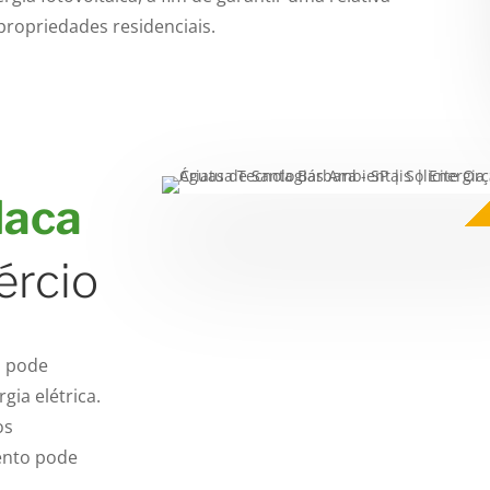
ropriedades residenciais.
laca
rcio
o pode
ia elétrica.
os
ento pode