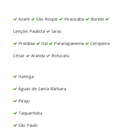
Avaré
São Roque
Piracicaba
Borebi
Lençóis Paulista
Iaras
Pratânia
Itaí
Paranapanema
Cerqueira
César
Arandu
Botucatu
Itatinga
Águas de Santa Bárbara
Piraju
Taquarituba
São Paulo