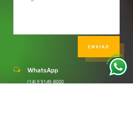
ENVIAR
w
WhatsApp
(14) 9 9149-8000

Email
atendimento@criatua.eco.br

Endereço